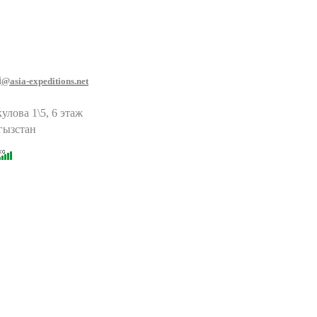
i
@asia-expeditions.net
улова 1\5, 6 этаж
гызстан