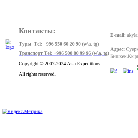
Контакты:
E-mail:
akyla
Tуры Тel: +996 550 60 20 90 (w\a, tg)
Адрес
:
Суерк
Tранспорт Тel: +996 500 80 99 96
(w\a, tg)
Бишкек.Кыр
Copyright © 2007-2024 Asia Expeditions
All rights reserved.