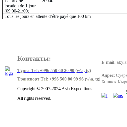
Le prix de
20000
location de 1 jour
(09:00-21:00)
Tous les jours en attente d’être payé que 100 km
Контакты:
E-mail:
akyla
Tуры Тel: +996 550 60 20 90 (w\a, tg)
Адрес
:
Суерк
Tранспорт Тel: +996 500 80 99 96
(w\a, tg)
Бишкек.Кыр
Copyright © 2007-2024 Asia Expeditions
All rights reserved.