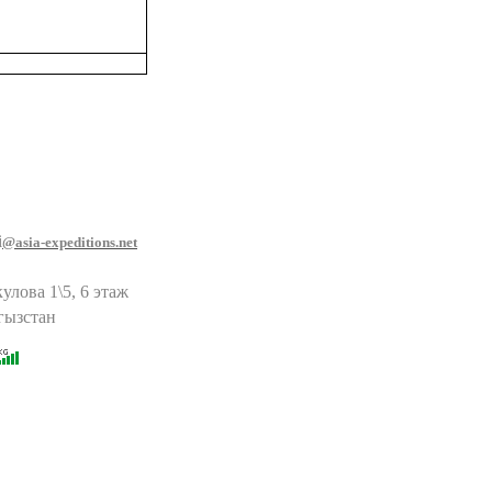
i
@asia-expeditions.net
улова 1\5, 6 этаж
гызстан