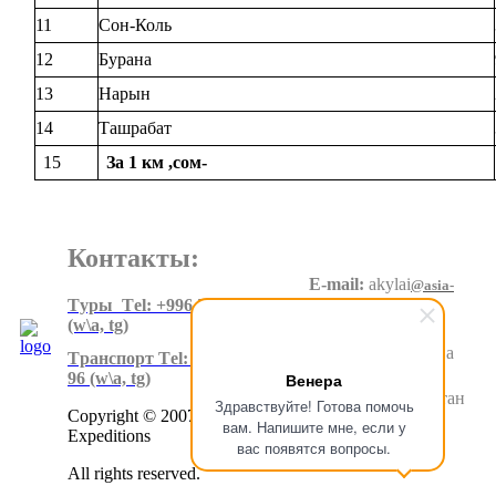
11
Сон-Коль
12
Бурана
13
Нарын
14
Ташрабат
15
За 1 км ,сом-
Контакты:
E-mail:
akylai
@asia-
expeditions.net
Tуры Тel: +996 550 60 20 90
(w\a, tg)
Адрес
:
Суеркулова
Tранспорт Тel: +996 500 80 99
1\5, 6 этаж
96
(w\a, tg)
Венера
Бишкек.Кыргызстан
Здравствуйте! Готова помочь
Copyright © 2007-2024 Asia
вам. Напишите мне, если у
Expeditions
вас появятся вопросы.
All rights reserved.