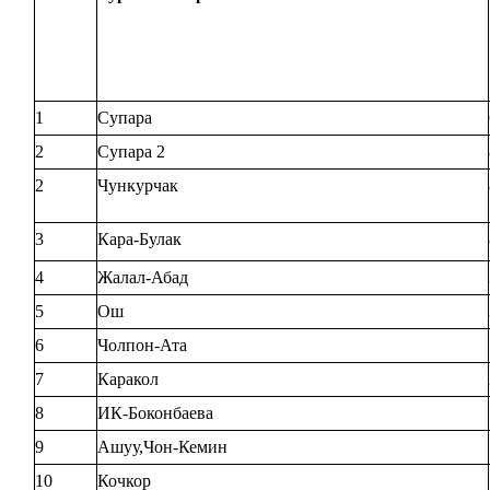
1
Супара
2
Супара 2
2
Чункурчак
3
Кара-Булак
4
Жалал-Абад
5
Ош
6
Чолпон-Ата
7
Каракол
8
ИК-Боконбаева
9
Ашуу,Чон-Кемин
10
Кочкор