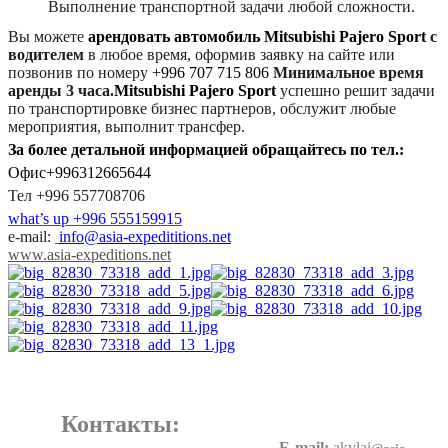
Выполнение транспортной задачи любой сложности.
Вы можете
арендовать автомобиль
Mitsubishi Pajero Sport
с
водителем
в любое время, оформив заявку на сайте или
позвонив по номеру
+996 707 715 806
Минимальное время
аренды 3 часа.
Mitsubishi Pajero Sport
успешно решит задачи
по транспортировке бизнес партнеров, обслужит любые
мероприятия, выполнит трансфер.
За более детальной информацией обращайтесь по тел.:
Офис+996312665644
Тел
+996 557708706
what’s up +996 555159915
e-mail:
info@asia-expedititions.net
www.asia-expeditions.net
Контакты:
E-mail:
akylai