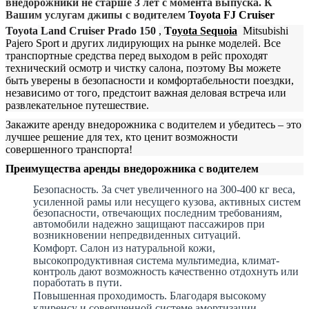
внедорожники не старше 3 лет с момента выпуска. К
Вашим услугам джипы с водителем
Toyota FJ Cruiser
Toyota
Land
Cruiser
Prado
150
,
T
oyota
S
equoia
Mitsubishi
Pajero Sport
и других лидирующих на рынке моделей. Все
транспортные средства перед выходом в рейс проходят
технический осмотр и чистку салона, поэтому Вы можете
быть уверены в безопасности и комфортабельности поездки,
независимо от того, предстоит важная деловая встреча или
развлекательное путешествие.
Закажите аренду внедорожника с водителем и убедитесь – это
лучшее решение для тех, кто ценит возможности
совершенного транспорта!
Преимущества аренды внедорожника с водителем
Безопасность. За счет увеличенного на 300-400 кг веса,
усиленной рамы или несущего кузова, активных систем
безопасности, отвечающих последним требованиям,
автомобили надежно защищают пассажиров при
возникновении непредвиденных ситуаций.
Комфорт. Салон из натуральной кожи,
высокопродуктивная система мультимедиа, климат-
контроль дают возможность качественно отдохнуть или
поработать в пути.
Повышенная проходимость. Благодаря высокому
клиренсу и совершенной системе амортизации