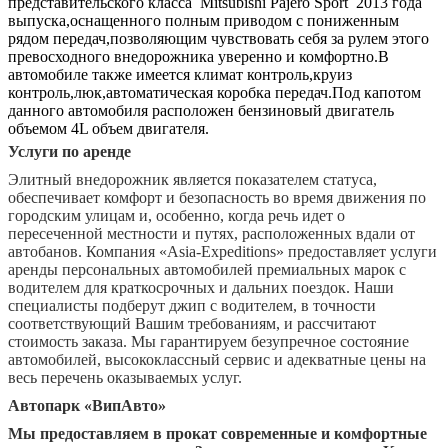
представительского класса Mitsubishi Pajero Sport 2013 года
выпуска,оснащенного полным приводом с пониженным
рядом передач,позволяющим чувствовать себя за рулем этого
превосходного внедорожника уверенно и комфортно.В
автомобиле также имеется климат контроль,круиз
контроль,люк,автоматическая коробка передач.Под капотом
данного автомобиля расположен бензиновый двигатель
объемом 4L объем двигателя.
Услуги по аренде
Элитный внедорожник является показателем статуса,
обеспечивает комфорт и безопасность во время движения по
городским улицам и, особенно, когда речь идет о
пересеченной местности и путях, расположенных вдали от
автобанов. Компания «
Asia
-
Expeditions
» предоставляет услуги
аренды персональных автомобилей премиальных марок с
водителем для краткосрочных и дальних поездок. Наши
специалисты подберут джип с водителем, в точности
соответствующий Вашим требованиям, и рассчитают
стоимость заказа. Мы гарантируем безупречное состояние
автомобилей, высококлассный сервис и адекватные цены на
весь перечень оказываемых услуг.
Автопарк «ВипАвто»
Мы предоставляем в прокат современные и комфортные